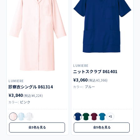
LUMIERE
ニットスクラブ 861401
¥3,060
(税込 ¥3,366)
LUMIERE
診察衣シングル 861314
ブルー
カラー:
¥3,840
(税込 ¥4,224)
ピンク
カラー:
+1
全3色を見る
全5色を見る