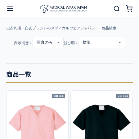
白衣刺繍・白衣プリントのメディカルウェアジャパン
商品検索
表示切替：
並び順：
商品一覧
UNISEX
UNISEX