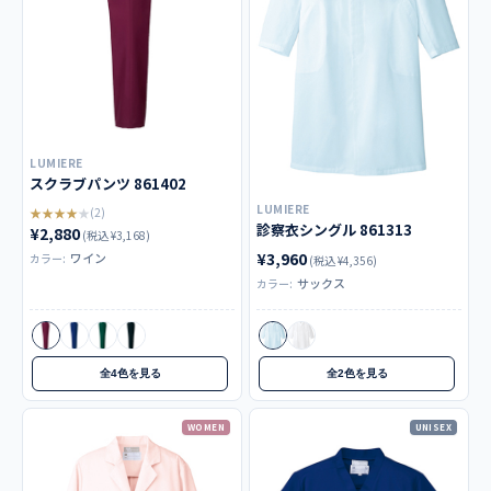
LUMIERE
スクラブパンツ 861402
LUMIERE
★★★★★
(2)
診察衣シングル 861313
¥2,880
(税込 ¥3,168)
¥3,960
ワイン
カラー:
(税込 ¥4,356)
サックス
カラー:
全4色を見る
全2色を見る
WOMEN
UNISEX