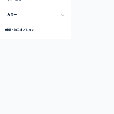
カラー
刺繍・加工オプション
刺繍・加工メニュー
ネーム刺繍
ロゴ刺繍
グランバック刺繍
プリント（単色）
プリント（フルカラー）
裾上げ
半袖加工