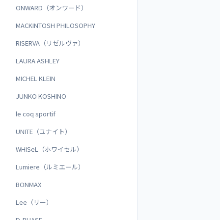
ONWARD（オンワード）
MACKINTOSH PHILOSOPHY
RISERVA（リゼルヴァ）
LAURA ASHLEY
MICHEL KLEIN
JUNKO KOSHINO
le coq sportif
UNITE（ユナイト）
WHISeL（ホワイセル）
Lumiere（ルミエール）
BONMAX
Lee（リー）
D-PHASE