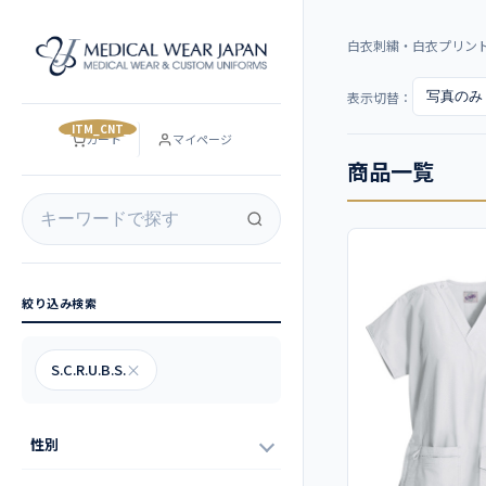
白衣刺繍・白衣プリン
表示切替：
__ITM_CNT__
カート
マイページ
商品一覧
絞り込み検索
S.C.R.U.B.S.
×
性別