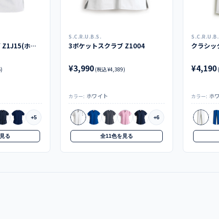
S.C.R.U.B.S.
S.C.R.U.B.
6ポケットスクラブ Z1J15(ホワイト)＜廃番色＞
3ポケットスクラブ Z1004
クラシック
¥3,990
¥4,190
)
(税込 ¥4,389)
ホワイト
ホ
カラー:
カラー:
+5
+6
を見る
全11色を見る