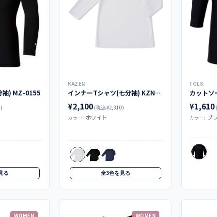
KAZEN
FOLK
) MZ-0155
インナーTシャツ(七分袖) KZN220-10
カットソー
¥2,100
¥1,610
)
(税込 ¥2,310)
ホワイト
ブ
カラー:
カラー:
見る
全3色を見る
WOMEN
WOMEN