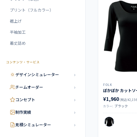
プリント（フルカラー）
裾上げ
半袖加工
着丈詰め
コンテンツ・サービス
›
デザインシミュレーター
FOLK
›
チームオーダー
¥1,960
›
コンセプト
(税込 ¥2,156
ブラック
カラー:
›
制作実績
›
見積シミュレーター