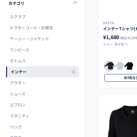
カテゴリ
スクラブ
KAZEN
ドクターコート・診察衣
¥1,680
(税込 ¥1,848
ケーシー・ジャケット
ネイビー
カラー:
ワンピース
ボトムス
インナー
全3色を
アウター
シューズ
エプロン
マタニティ
バッグ