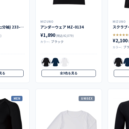
MIZUNO
MIZUNO
インナーTシャツ(七分袖) 233-08
アンダーウェア MZ-0134
スクラブイ
¥1,890
★★★★★
)
(税込 ¥2,079)
¥2,100
ブラック
カラー:
ブ
カラー:
見る
全3色を見る
MEN
UNISEX