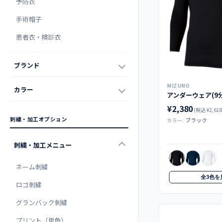
予防衣
手術帽子
患者衣・検診衣
ブランド
MIZUNO
カラー
アンダーウェア(9分袖
¥2,380
(税込 ¥2,618
刺繍・加工オプション
ブラック
カラー:
刺繍・加工メニュー
ネーム刺繍
全3色を
ロゴ刺繍
グランバック刺繍
プリント（単色）