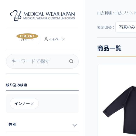
白衣刺繍・白衣プリン
表示切替：
__ITM_CNT__
カート
マイページ
商品一覧
絞り込み検索
インナー
×
性別