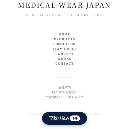
MEDICAL WEAR JAPAN
MEDICAL WEAR & CUSTOM UNIFORMS
HOME
PRODUCTS
SIMULATOR
TEAM ORDER
CONCEPT
WORKS
CONTACT
会社案内
個人情報保護方針
特定商取引法に関する表示
© MEDICAL WEAR JAPAN. ALL RIGHTS RESERVED.
絞り込み
1件