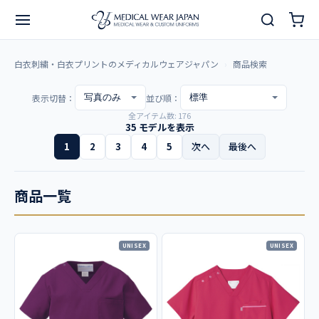
白衣刺繍・白衣プリントのメディカルウェアジャパン
商品検索
表示切替：
並び順：
全アイテム数: 176
35 モデルを表示
1
2
3
4
5
次へ
最後へ
商品一覧
UNISEX
UNISEX