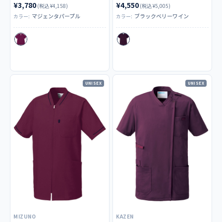
¥3,780
¥4,550
(税込 ¥4,158)
(税込 ¥5,005)
マジェンタパープル
ブラックベリーワイン
カラー:
カラー:
UNISEX
UNISEX
MIZUNO
KAZEN