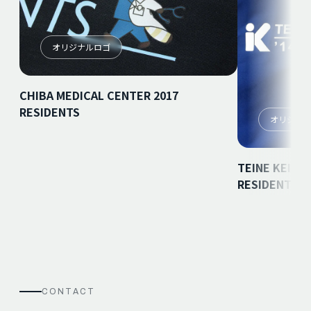
オリジナルロゴ
CHIBA MEDICAL CENTER 2017
RESIDENTS
オリジナ
TEINE KEIJIN
RESIDENTS
CONTACT