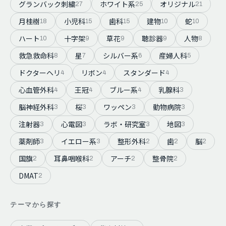
グランバック刺繍
ホワイト系
オリジナル
27
25
21
月桂樹
小児科
歯科
建物
蛇
18
15
15
10
10
ハート
十字架
草花
聴診器
人物
10
9
9
9
8
救急救命科
星
シルバー系
産婦人科
8
7
6
5
ドクターヘリ
リボン
スタンダード
4
4
4
心血管外科
王冠
ブルー系
乳腺科
4
4
4
3
脳神経外科
桜
ワッペン
動物病院
3
3
3
3
注射器
心電図
ラボ・研究室
地図
3
3
3
3
薬剤師
イエロー系
整形外科
歯
脳
3
3
2
2
2
国旗
耳鼻咽喉科
アーチ
整骨院
2
2
2
2
DMAT
2
テーマから探す