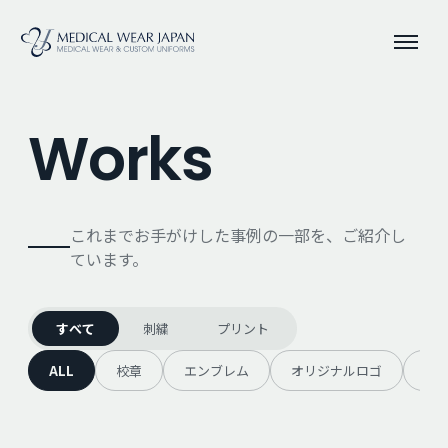
Works
これまでお手がけした事例の一部を、ご紹介し
ています。
すべて
刺繍
プリント
ALL
校章
エンブレム
オリジナルロゴ
キ