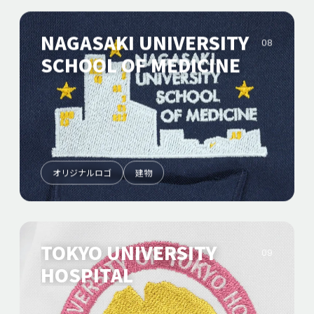
NAGASAKI UNIVERSITY
08
SCHOOL OF MEDICINE
オリジナルロゴ
建物
TOKYO UNIVERSITY
09
HOSPITAL