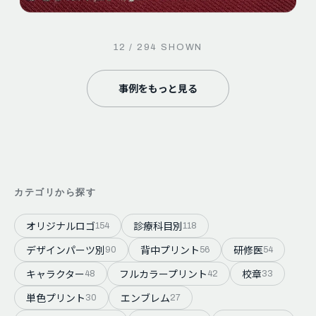
12
/
294
SHOWN
事例をもっと見る
カテゴリから探す
オリジナルロゴ
診療科目別
154
118
デザインパーツ別
背中プリント
研修医
90
56
54
キャラクター
フルカラープリント
校章
48
42
33
単色プリント
エンブレム
30
27