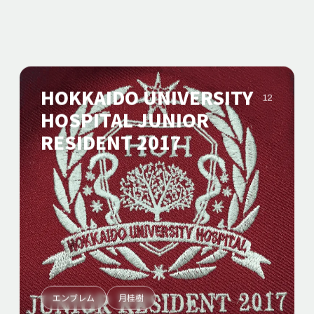
HOKKAIDO UNIVERSITY
12
HOSPITAL JUNIOR
RESIDENT 2017
エンブレム
月桂樹