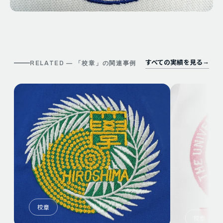
すべての実績を見る
→
RELATED — 「
校章
」の関連事例
校章
校章