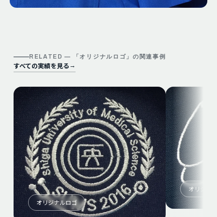
RELATED — 「
オリジナルロゴ
」の関連事例
すべての実績を見る
→
オリジナ
オリジナルロゴ