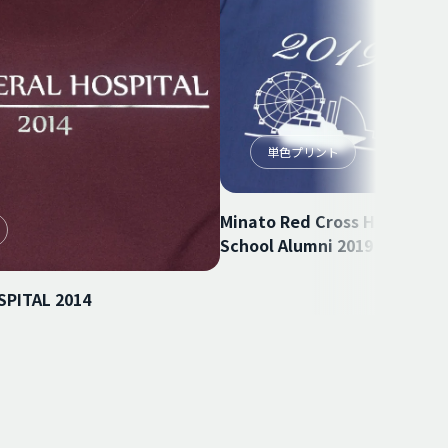
単色プリント
Minato Red Cross Hospital 
School Alumni 2019
PITAL 2014