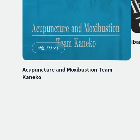
Iba
単色プリント
Acupuncture and Moxibustion Team
Kaneko