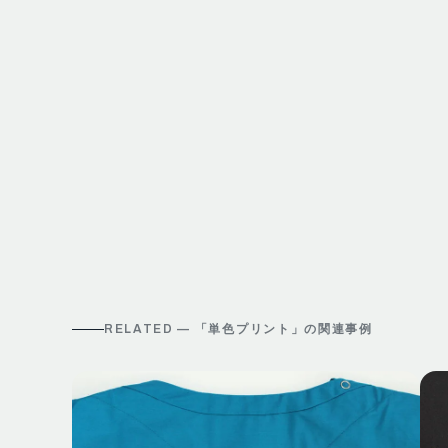
RELATED — 「
単色プリント
」の関連事例