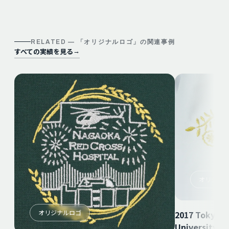
RELATED — 「
オリジナルロゴ
」の関連事例
すべての実績を見る
→
オリジナ
オリジナルロゴ
2017 Tokyo 
University