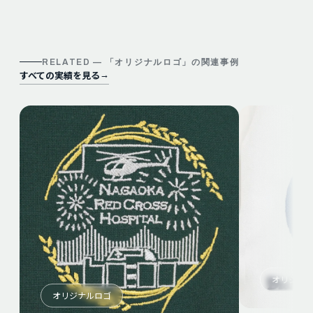
RELATED — 「
オリジナルロゴ
」の関連事例
すべての実績を見る
→
オリジナ
オリジナルロゴ