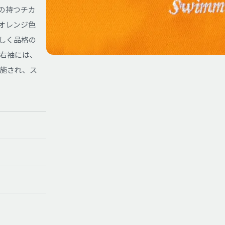
色の持つチカ
なオレンジ色
しく品格の
右袖には、
施され、ス