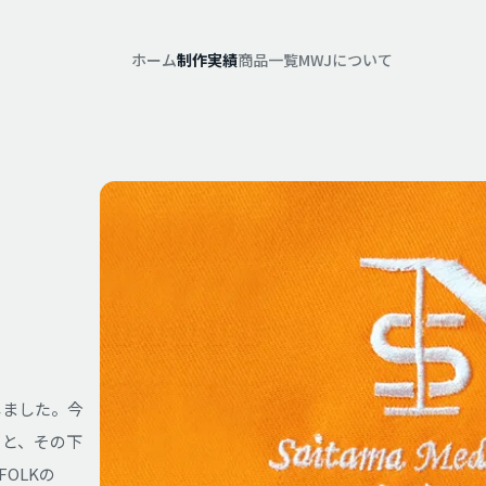
ホーム
制作実績
商品一覧
MWJについて
しました。今
クと、その下
OLKの