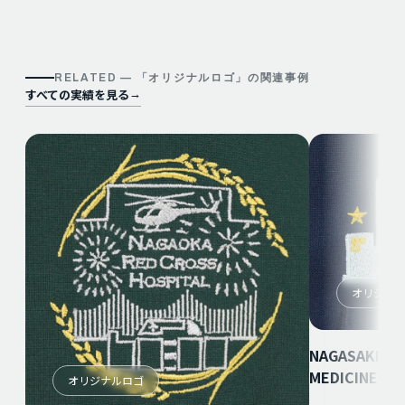
RELATED — 「
オリジナルロゴ
」の関連事例
すべての実績を見る
→
オリジナ
NAGASAKI UN
MEDICINE
オリジナルロゴ