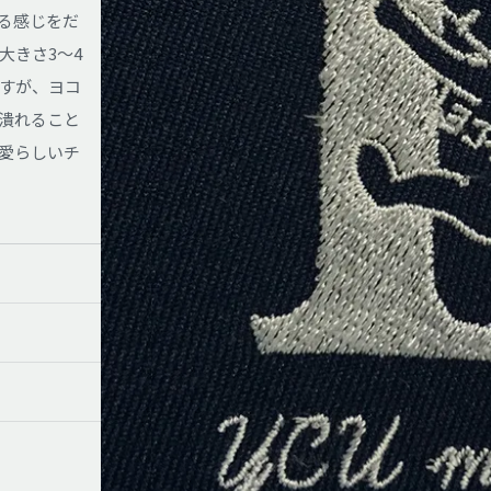
る感じをだ
大きさ3〜4
すが、ヨコ
潰れること
愛らしいチ