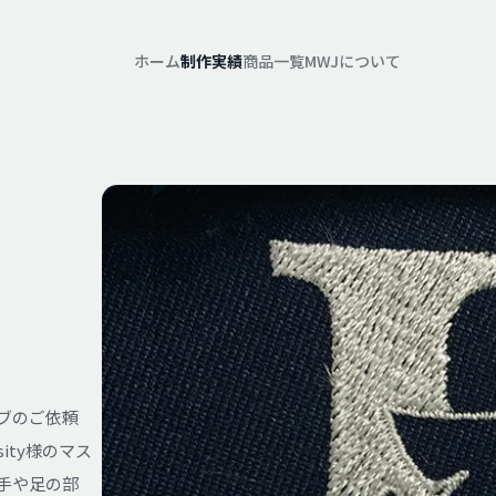
ホーム
制作実績
商品一覧
MWJについて
ラブのご依頼
ity様のマス
手や足の部