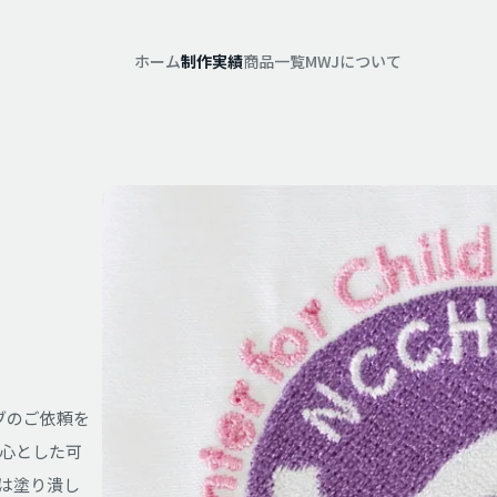
ホーム
制作実績
商品一覧
MWJについて
ブのご依頼を
心とした可
は塗り潰し