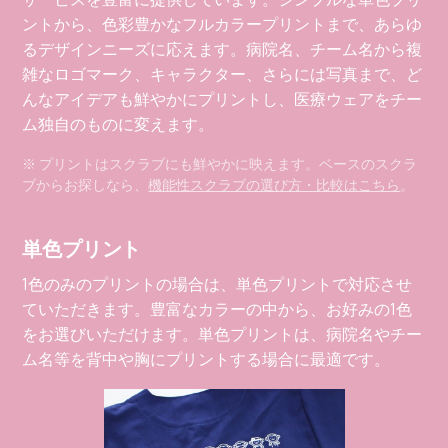
ントから、色彩豊かなフルカラープリントまで、あらゆ
るデザインニーズに応えます。病院名、チーム名から複
雑なロゴマーク、キャラクター、さらには写真まで、ど
んなアイデアも鮮やかにプリントし、医療ウェアをチー
ム独自のものに変えます。
※ プリントはスクラブにも鮮やかに映えます。ベースのスクラ
ブからお探しなら、
機能性スクラブの選び方・比較はこちら
。
単色プリント
1色のみのプリントの場合は、単色プリントで対応させ
ていただきます。豊富なカラーの中から、お好みの1色
をお選びいただけます。単色プリントは、病院名やチー
ム名等を背中や胸にプリントする場合に最適です。