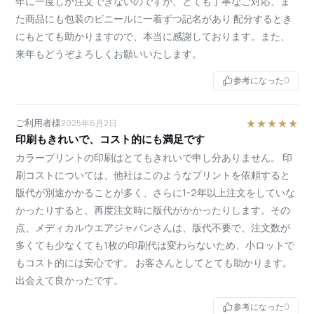
年に一度しか注文できないのですが、とても丁寧なご対応、ま
た商品にも包装のビニールに一着ずつ記名があり 配分するとき
にもとても助かりますので、本当に感謝しております。また、
来年もどうぞよろしくお願いいたします。
参考になった
0
ご利用者様
★★★★★
2025年6月2日
印刷もきれいで、コスト的にも満足です
カラープリントの印刷はとてもきれいで申し分ありません。 印
刷コストについては、他社はこのようなプリントを依頼すると
版代が別途かかることが多く、さらに1-2年以上注文をしていな
かったりすると、再度注文時に版代がかかったりします。その
点、メディカルウエアジャパンさんは、版代不要で、注文数が
多くても少なくても1枚の印刷代は変わらないため、小ロットで
もコスト的には安心です。 お客さんとしてとても助かります。
出会えて良かったです。
参考になった
0