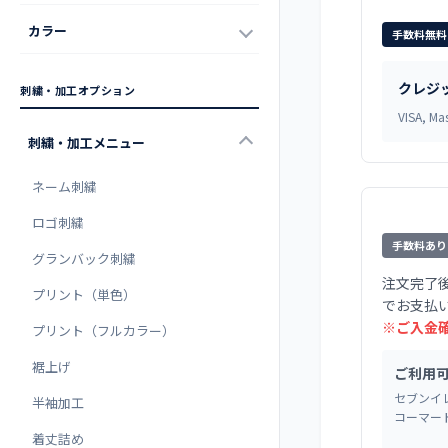
カラー
手数料無料
クレジ
刺繍・加工オプション
VISA, Mas
刺繍・加工メニュー
ネーム刺繍
ロゴ刺繍
手数料あり
グランバック刺繍
注文完了
プリント（単色）
でお支払
※ご入金
プリント（フルカラー）
裾上げ
ご利用
セブンイレ
半袖加工
コーマー
着丈詰め