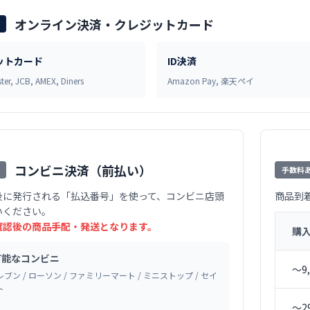
オンライン決済・クレジットカード
ットカード
ID決済
ter, JCB, AMEX, Diners
Amazon Pay, 楽天ペイ
コンビニ決済（前払い）
手数料
後に発行される「払込番号」を使って、コンビニ店頭
商品到
いください。
確認後の商品手配・発送となります。
購
可能なコンビニ
〜9
ブン / ローソン / ファミリーマート / ミニストップ / セイ
ト
〜2