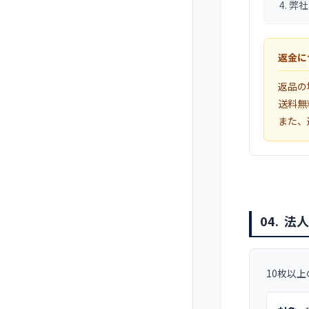
弊社
返金に
返品の
送料無
また、
04.
法人
10枚以