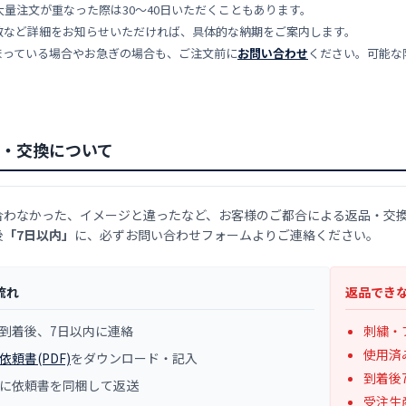
大量注文が重なった際は30〜40日いただくこともあります。
数など詳細をお知らせいただければ、具体的な納期をご案内します。
まっている場合やお急ぎの場合も、ご注文前に
お問い合わせ
ください。可能な
・交換について
合わなかった、イメージと違ったなど、お客様のご都合による返品・交
後
「7日以内」
に、必ずお問い合わせフォームよりご連絡ください。
流れ
返品でき
到着後、7日以内に連絡
刺繍・
使用済
依頼書(PDF)
をダウンロード・記入
到着後
に依頼書を同梱して返送
受注生