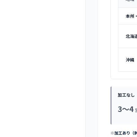
本州
北海
沖縄
加工なし
3〜4
※
加工あり（