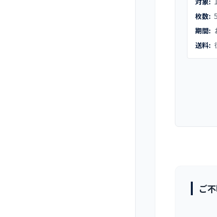
対象:
枚数:
期間:
送料:
ご不