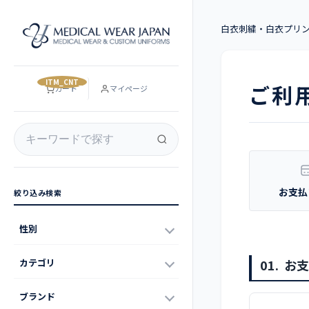
白衣刺繍・白衣プリ
__ITM_CNT__
ご利
カート
マイページ
お支払
絞り込み検索
性別
01.
お支
カテゴリ
ブランド