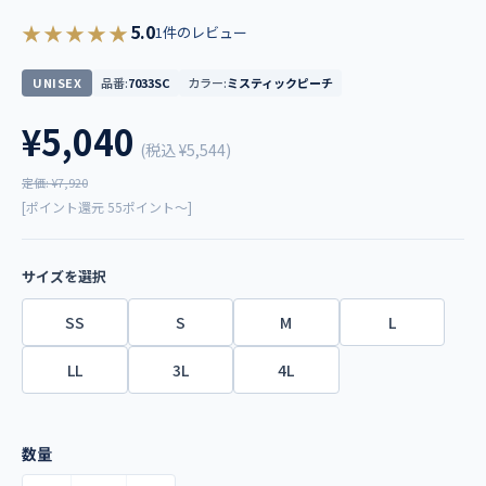
★★★★★
5.0
1件のレビュー
UNISEX
品番:
7033SC
カラー:
ミスティックピーチ
¥5,040
(税込
¥5,544
)
定価: ¥7,920
[ポイント還元 55ポイント～]
サイズを選択
SS
S
M
L
LL
3L
4L
数量