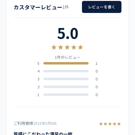
品名
カーキ
D.ボルドー
テラコッタ
カスタマーレビュー
SS
63
39
96
18
1件
レビューを書く
男女兼用 スクラブ
ストーン
ミリーピンク
ナイト
S
65
42
104
19
5.0
メーカー
シールズ
ガンメタ
セージグリーン
M
67
46
112
20
ディッキーズ
★★★★★
L
70
49
120
21
ブルーストレーキ
1件のレビュー
カラー
5
1
LL
73
52
128
22
4
0
ミスティックピーチ
【他カラーはこちら】
3L
73
55
136
22
3
0
2
0
素材
4L
73
58
144
22
1
0
パルパー静電トロ ポリエステル50%、綿50%
ポリエステルの丈夫さと綿の優しさを兼ね備えた新合維。ス
トレッチ性も実現したメディカルダンガリー。
ご利用者様
★★★★★
2016年3月8日
質感にこだわった満足の一枚
仕様