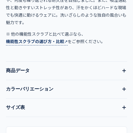
性と動きやすいストレッチ性があり、汗をかくほどハードな現場
でも快適に動けるウェアに。洗いざらしのような独自の風合いも
魅力です。
※ 他の機能性スクラブと比べて選ぶなら、
機能性スクラブの選び方・比較
をご参照ください。
商品データ
カラーバリエーション
品番
現在:
ミスティックピーチ
全13色
サイズ表
7033SC
ダークネイビー
バーガンディ
ミスティックピーチ
サイズ
着丈
肩幅
胸囲
袖丈