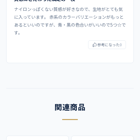
ナイロンっぽくない質感が好きなので、生地がとても気
右脇箱ポケット、両脇ポケット、左胸ポケット、左袖ポケッ
に入っています。 赤系のカラーバリエーションがもっと
ト
あるといいのですが、青・黒の色合いがいいので5つ☆で
す。
コーディネイト例
参考になった
0
5017SC 男女兼用カーゴパンツ
商品カテゴリ
スクラブ
関連商品