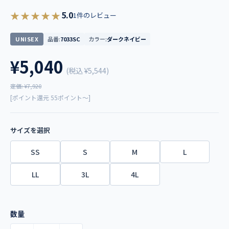
★★★★★
5.0
1件のレビュー
UNISEX
品番:
7033SC
カラー:
ダークネイビー
¥5,040
(税込
¥5,544
)
定価: ¥7,920
[ポイント還元 55ポイント～]
サイズを選択
SS
S
M
L
LL
3L
4L
数量