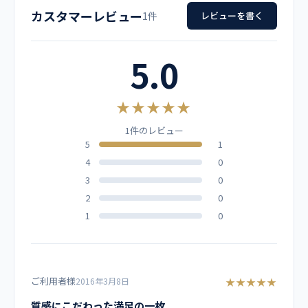
品名
カーキ
D.ボルドー
テラコッタ
カスタマーレビュー
SS
63
39
96
18
1件
レビューを書く
男女兼用 スクラブ
ストーン
ミリーピンク
ナイト
S
65
42
104
19
5.0
メーカー
シールズ
ガンメタ
セージグリーン
M
67
46
112
20
ディッキーズ
★★★★★
L
70
49
120
21
ブルーストレーキ
1件のレビュー
カラー
5
1
LL
73
52
128
22
4
0
ダークネイビー
【他カラーはこちら】
3L
73
55
136
22
3
0
2
0
素材
4L
73
58
144
22
1
0
パルパー静電トロ ポリエステル50%、綿50%
ポリエステルの丈夫さと綿の優しさを兼ね備えた新合維。ス
トレッチ性も実現したメディカルダンガリー。
ご利用者様
★★★★★
2016年3月8日
質感にこだわった満足の一枚
仕様