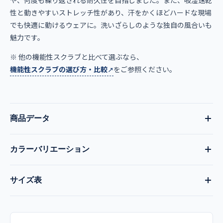
性と動きやすいストレッチ性があり、汗をかくほどハードな現場
でも快適に動けるウェアに。洗いざらしのような独自の風合いも
魅力です。
※ 他の機能性スクラブと比べて選ぶなら、
機能性スクラブの選び方・比較
をご参照ください。
商品データ
カラーバリエーション
品番
現在:
ダークネイビー
全13色
サイズ表
7033SC
ダークネイビー
バーガンディ
ミスティックピーチ
サイズ
着丈
肩幅
胸囲
袖丈