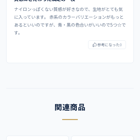
ナイロンっぽくない質感が好きなので、生地がとても気
右脇箱ポケット、両脇ポケット、左胸ポケット、左袖ポケッ
に入っています。 赤系のカラーバリエーションがもっと
ト
あるといいのですが、青・黒の色合いがいいので5つ☆で
す。
コーディネイト例
参考になった
0
5017SC 男女兼用カーゴパンツ
商品カテゴリ
スクラブ
関連商品