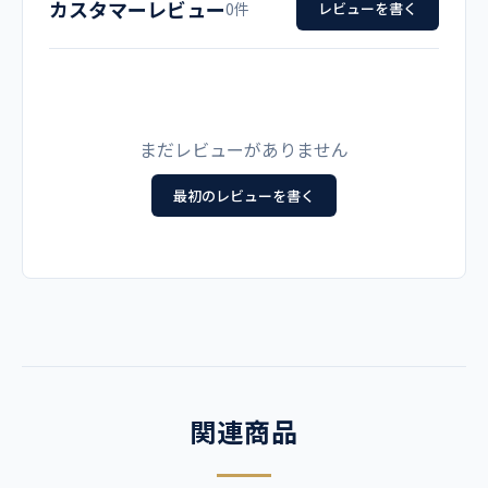
カスタマーレビュー
S
66
39
90
18
0件
レビューを書く
グランディス×ダークネ
オークル×ストエカス
オークル×リリスピンク
レディース スクラブ白衣
イビー
M
68
40
96
19
メーカー
ストエカス×ダークネイ
リリスピンク×ダークネ
L
70
41.5
102
20
ビー
イビー
ワコール
まだレビューがありません
LL
70
42
111
20.5
最初のレビューを書く
カラー
3L
70
42.5
119
21.5
リリスピンク×ダークネイビー
【他カラーはこちら】
素材
ネオα ポリエステル100％
繊維の間に極細の隙間をつくり、優れた吸水性と拡散性、ド
ライ感を実現させた、新しいポリエステル生地です。
関連商品
機能