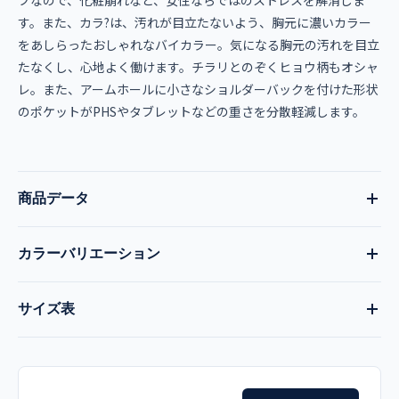
す。また、カラ?は、汚れが目立たないよう、胸元に濃いカラー
をあしらったおしゃれなバイカラー。気になる胸元の汚れを目立
たなくし、心地よく働けます。チラリとのぞくヒョウ柄もオシャ
レ。また、アームホールに小さなショルダーバックを付けた形状
のポケットがPHSやタブレットなどの重さを分散軽減します。
商品データ
カラーバリエーション
品番
現在:
リリスピンク×ダークネイビー
全8色
サイズ表
HI701
―
ラナンキュラス×ダーク
ラジアンパープル×ダー
サイズ
着丈
肩巾
胸囲
袖丈
ネイビー
クネイビー
品名