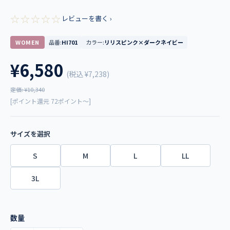
☆☆☆☆☆
レビューを書く ›
WOMEN
品番:
HI701
カラー:
リリスピンク×ダークネイビー
¥6,580
(税込
¥7,238
)
定価: ¥10,340
[ポイント還元 72ポイント～]
サイズを選択
S
M
L
LL
3L
数量