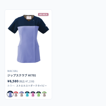
制電性、防縮、防汚、吸汗、透け防止、ストレッチ性
WOMEN
仕様
右胸箱ポケット、左胸ポケット、両腰ポケット（右内ポケッ
ト）
コーディネイト例
HI301 ブーツカットパンツ
商品カテゴリ
WACOAL
ジップスクラブ HI701
スクラブ
¥6,580
(税込 ¥7,238)
カラー:
ストエカス×ダークネイビー