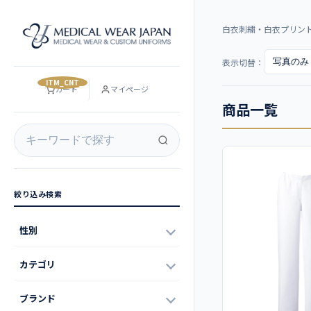
白衣刺繍・白衣プリン
表示切替：
__ITM_CNT__
カート
マイページ
商品一覧
絞り込み検索
性別
カテゴリ
ブランド