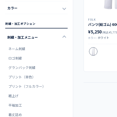
カラー
FOLK
刺繍・加工オプション
パンツ(総ゴム) 60
¥5,250
(税込 ¥5,775
刺繍・加工メニュー
ホワイト
カラー:
ネーム刺繍
ロゴ刺繍
グランバック刺繍
プリント（単色）
プリント（フルカラー）
裾上げ
半袖加工
着丈詰め