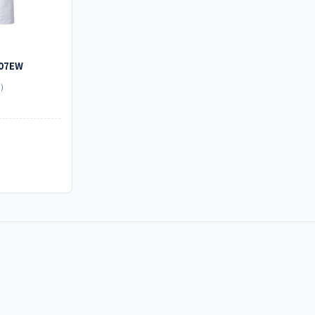
07EW
)