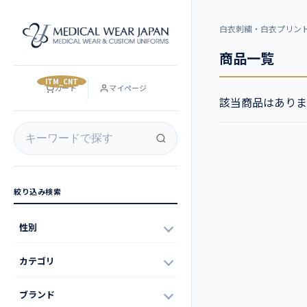
白衣刺繍・白衣プリン
商品一覧
__ITM_CNT__
カート
マイページ
該当商品はありま
絞り込み検索
性別
カテゴリ
ブランド