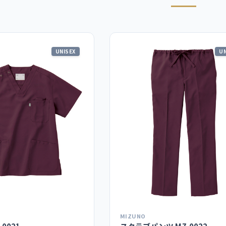
UNISEX
UN
MIZUNO