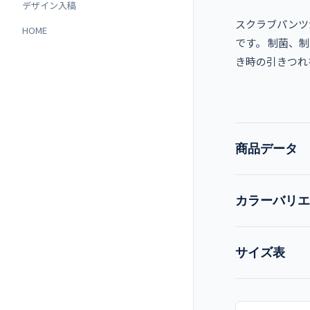
デザイン入稿
スクラブパンツ
HOME
です。 制菌、
き時の引きつれ
商品データ
カラーバリエ
品番
現在:
ダークグリー
サイズ表
品名
カーキ
サイ
メーカー