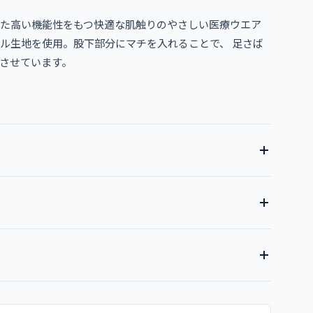
た高い機能性をもつ快適な肌触りのやさしい医療ウエア
ル生地を使用。股下部分にマチを入れることで、 足さば
させています。
全7色
ーン
ネイビー
ワイン
股上
股下