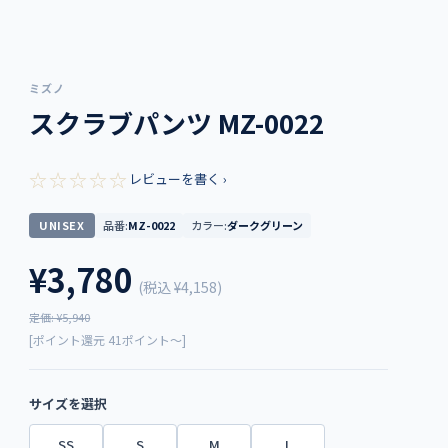
ミズノ
スクラブパンツ MZ-0022
☆☆☆☆☆
レビューを書く ›
UNISEX
品番:
MZ-0022
カラー:
ダークグリーン
¥3,780
(税込
¥4,158
)
定価: ¥5,940
[ポイント還元 41ポイント～]
サイズを選択
SS
S
M
L