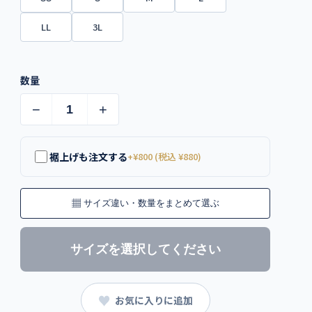
LL
3L
数量
−
+
裾上げも注文する
+¥800 (税込 ¥880)
▦
サイズ違い・数量をまとめて選ぶ
サイズを選択してください
♥
お気に入りに追加