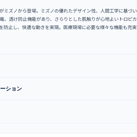
がミズノから登場。ミズノの優れたデザイン性、人間工学に基づい
制電、透け防止機能があり、さらりとした肌触りが心地よいトロピカ
を防止し、快適な動きを実現。医療現場に必要な様々な機能も充実
ーション
MZ-0022
ン
男女兼用 スクラブパンツ
グレー
チャコールグレー
ブラック
ダークグリ
ズ
ウエスト
ヒップ
ミズノ