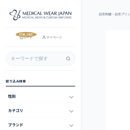
白衣刺繍・白衣プリ
__ITM_CNT__
カート
マイページ
絞り込み検索
性別
カテゴリ
ブランド