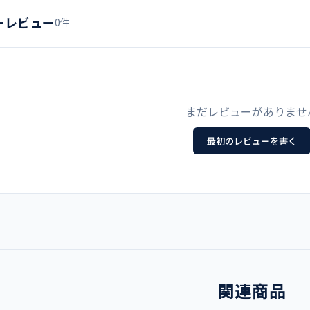
ーレビュー
0件
56～62
94
ダークグリーン
60～68
99
トロピカル ポリエステル100
68～76
104
まだレビューがありませ
制菌、制電
76～84
109
最初のレビューを書く
Dynamotion Fit、股
ト
84～92
114
92～100
119
ト例
MZ-0021 男女兼用 スクラブ
スクラブ
/
ボトムス
関連商品