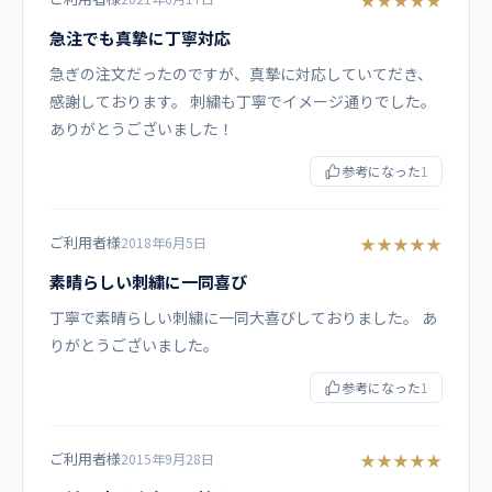
ストレッチ、制電、消臭
急注でも真摯に丁寧対応
6L
58.5
150
77
23
急ぎの注文だったのですが、真摯に対応していてだき、
仕様
7L
61
158
77
23
感謝しております。 刺繍も丁寧でイメージ通りでした。
ありがとうございました！
Dynamotion Fit、左胸ポケット、左胸PHSポケット付、両
脇ポケット、両脇スリット
参考になった
1
コーディネート例
ご利用者様
★★★★★
2018年6月5日
MZ-0093 スクラブパンツ
素晴らしい刺繍に一同喜び
MZ-0134 女性用スクラブインナー
丁寧で素晴らしい刺繍に一同大喜びしておりました。 あ
MZ-0135 男性用スクラブインナー
りがとうございました。
参考になった
1
商品カテゴリ
スクラブ
ご利用者様
★★★★★
2015年9月28日