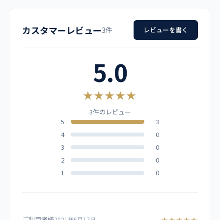
サイズ
肩幅
胸囲
着丈
袖丈
品名
ブラックブルー
ターコイズ
エメラルドグリーン
カスタマーレビュー
3S
41
94
67
19
3件
レビューを書く
男女兼用スクラブ
ワイン
ライラック
ブラック
SS
42
98
69
19.5
5.0
メーカー
グレー
ネイビー
ブルーネイビー
S
43
102
70
19.5
ミズノ
★★★★★
M
45
108
73
20
ホワイト
3件のレビュー
カラー
5
3
L
47
114
75
20.5
4
0
ターコイズ
【他カラーはこちら】
LL
49
120
77
21
3
0
2
0
素材
3L
51
126
77
21.5
1
0
ストレッチトロピカル ポリエステル100％
4L
53.5
134
77
22
機能
5L
56
142
77
22
ご利用者様
★★★★★
2021年6月17日