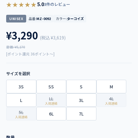
★★★★★
5.0
3件のレビュー
UNISEX
品番:
MZ-0092
カラー:
ターコイズ
¥3,290
(税込
¥3,619
)
定価: ¥5,170
[ポイント還元 36ポイント～]
サイズを選択
3S
SS
S
M
LL
4L
L
3L
入荷連絡
入荷連絡
5L
6L
7L
入荷連絡
数量