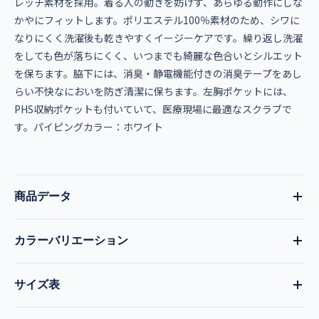
レッチ素材を採用。着る人の動きを妨げず、あらゆる動作にしな
かやにフィットします。ポリエステル100％素材のため、シワに
なりにくく洗濯後も乾きやすくイージーケアです。繰り返し洗濯
をしても色が落ちにくく、いつまでも綺麗な色合いとシルエット
を保ちます。脇下には、消臭・静電機能付きの消臭テープをあし
らい不快なにおいを防ぎ清潔に保ちます。左胸ポケットには、
PHS収納ポケットも付いていて、医療現場に最適なスクラブで
す。パイピングカラー：ホワイト
商品データ
カラーバリエーション
品番
現在:
ターコイズ
全13色
サイズ表
MZ-0092
キャメル
ブルー
コーラルピンク