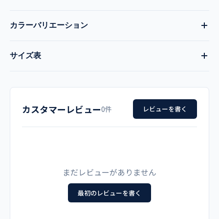
カラーバリエーション
品番
現在:
アクアブルー
全7色
サイズ表
ST-404
ネイビー
―
―
サイズ
着丈
胸囲
肩巾
袖丈
品名
ワイン
コーラルピンク
―
カスタマーレビュー
SS
64
96
39
18
0件
レビューを書く
男女兼用 スクラブ
―
S
66
104
41
19
メーカー
M
70
112
43
20
プリムヴェール
まだレビューがありません
L
72
120
48
21
最初のレビューを書く
カラー
LL
74
128
50
22
アクアブルー
【他カラーはこちら】