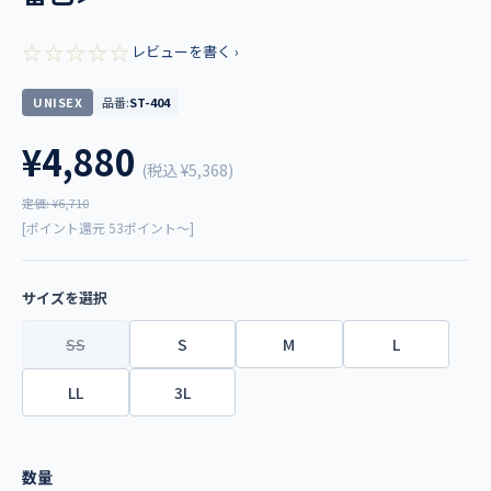
☆☆☆☆☆
レビューを書く ›
UNISEX
品番:
ST-404
¥4,880
(税込
¥5,368
)
定価: ¥6,710
[ポイント還元 53ポイント～]
サイズを選択
SS
S
M
L
LL
3L
数量