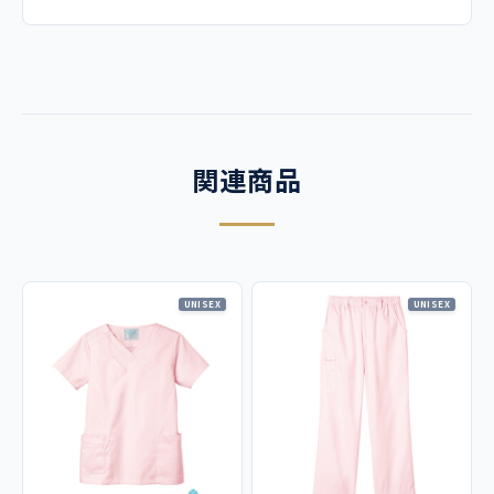
3L
74
136
52
22
素材
裏綿ストレッチツイル ポリエステル90%、綿10％
ストレッチ感抜群。どんな動きにも邪魔せず、なめらかにサ
ポートします。 裏面はコットンなので吸汗性にも優れ、心
関連商品
地よい肌触りが特徴です。
機能
制菌、制電、吸汗、速乾、ストレッチ性、透け防止
UNISEX
UNISEX
仕様
左胸・右胸PHSポケット・両腰ポケット（右腰ダブルポケッ
ト）
コーディネート例