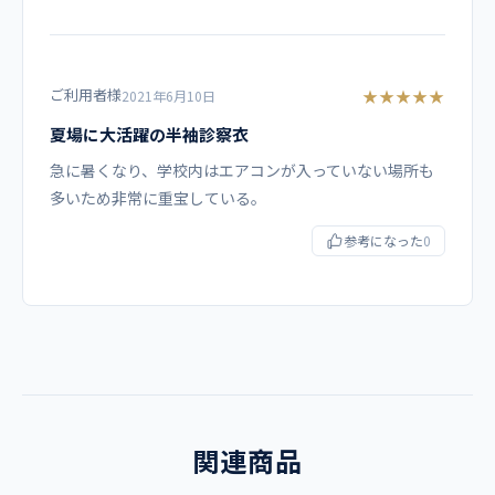
素材
ブロード ポリエステル65％、綿35％
ご利用者様
★★★★★
2021年6月10日
地合いが密で光沢があり、繊細なよこ畝のある平織物。たて
夏場に大活躍の半袖診察衣
糸を密に、通常よこ糸の5割増しか倍くらいの密度で織られ
ます。
急に暑くなり、学校内はエアコンが入っていない場所も
多いため非常に重宝している。
機能
参考になった
0
制菌加工、シルケット加工、防縮加工
仕様
左胸・両腰ポケット付き、胸ポケット内にペン差し付
コーディネイト例
関連商品
110-30 男性用 診察衣シングル長袖