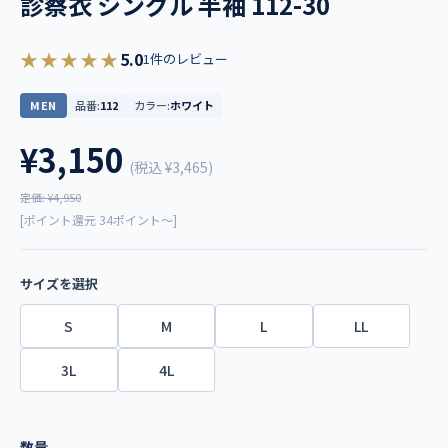
診察衣 シングル 半袖 112-30
★★★★★
5.0
1件のレビュー
MEN
品番:
112
カラー:
ホワイト
¥3,150
(税込
¥3,465
)
定価: ¥4,950
[ポイント還元 34ポイント～]
サイズを選択
S
M
L
LL
3L
4L
数量