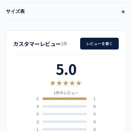
サイズ表
品番
サイズ
着丈
胸囲
肩巾
袖丈
112
カスタマーレビュー
S
100
104
42
26
1件
レビューを書く
M
105
108
44
27
品名
5.0
男性用 診察衣
L
110
112
46
27
★★★★★
LL
115
120
48
27
メーカー
1件のレビュー
カゼン（旧アプロン）
5
1
3L
110
130
50
28
4
0
4L
110
140
52
28
3
0
カラー
2
0
ホワイト
1
0