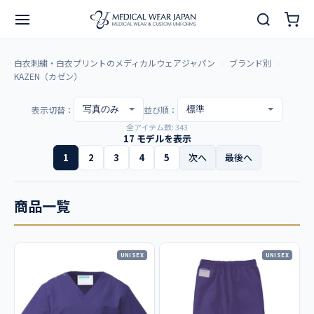
白衣刺繍・白衣プリントのメディカルウェアジャパン
ブランド別
KAZEN（カゼン）
表示切替：
並び順：
全アイテム数: 343
17 モデルを表示
1
2
3
4
5
次へ
最後へ
商品一覧
UNISEX
UNISEX