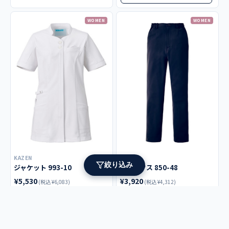
WOMEN
WOMEN
KAZEN
KAZEN
絞り込み
ジャケット 993-10
スラックス 850-48
¥5,530
¥3,920
(税込 ¥6,083)
(税込 ¥4,312)
ホワイト
ネイビー
カラー:
カラー:
絞り込み検索
✕
+1