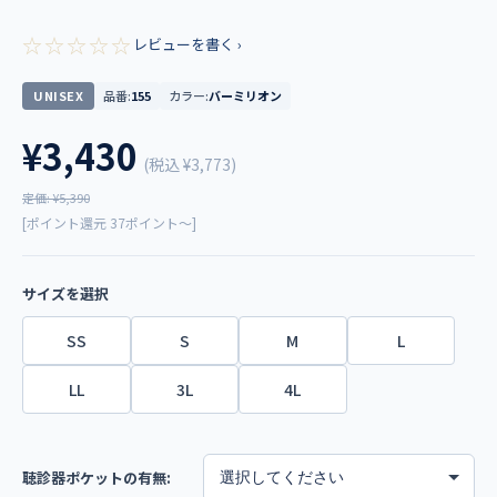
☆☆☆☆☆
レビューを書く ›
UNISEX
品番:
155
カラー:
バーミリオン
¥3,430
(税込
¥3,773
)
定価: ¥5,390
[ポイント還元 37ポイント～]
サイズを選択
SS
S
M
L
LL
3L
4L
聴診器ポケットの有無: