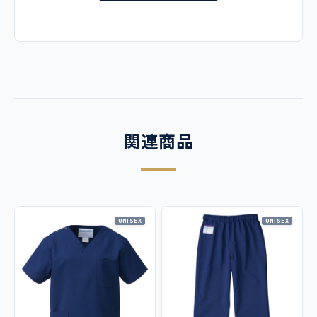
チャコール
ローズ
LL
80～90
120
105
75
バーミリオン
【他カラーはこちら】
3L
90～100
126
106
75
素材
4L
100～115
132
107
75
高機能ポプリン ポリエステル100％
機能
関連商品
工業洗濯可、制菌、吸汗性、制電、ストレッチ素材
仕様
UNISEX
UNISEX
右後ろポケット、ウエストゴム仕様（ウエスト調整用ヒモ入
り）
コーディネイト例
133 男女兼用 スクラブ白衣