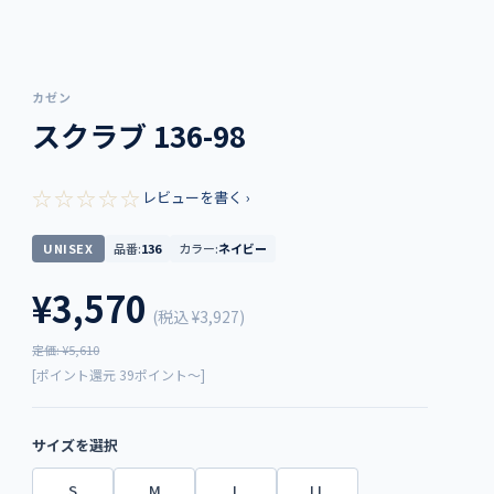
カゼン
スクラブ 136-98
☆☆☆☆☆
レビューを書く ›
UNISEX
品番:
136
カラー:
ネイビー
¥3,570
(税込
¥3,927
)
定価: ¥5,610
[ポイント還元 39ポイント～]
サイズを選択
S
M
L
LL