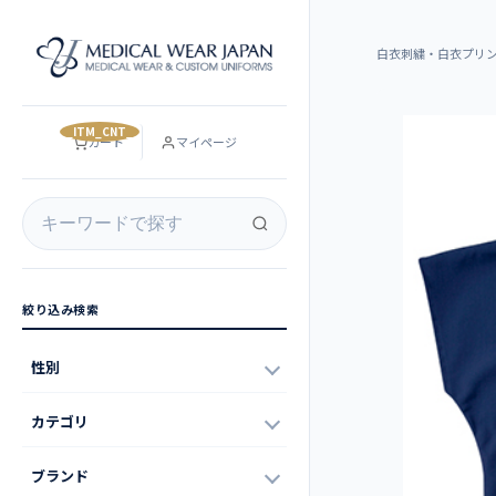
白衣刺繍・白衣プリ
__ITM_CNT__
カート
マイページ
絞り込み検索
性別
カテゴリ
ブランド