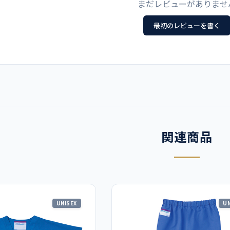
まだレビューがありませ
制菌・吸汗・防汚加工
LL
40
最初のレビューを書く
左胸ポケット
3L
42
ト例
155-98 男女兼用 手術スラック
4L
44
スクラブ
関連商品
UNISEX
UN