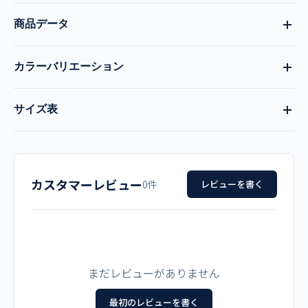
商品データ
カラーバリエーション
品番
現在:
サックス
全3色
サイズ表
251
ミントグリーン
サックス
オフホワイト
サイズ
着丈
胸囲
肩巾
袖丈
品名
カスタマーレビュー
S
85
104
42
56
0件
レビューを書く
男性用 診察衣
M
90
108
44
58
メーカー
L
95
112
46
60
カゼン（旧アプロン）
まだレビューがありません
LL
100
120
48
61
最初のレビューを書く
カラー