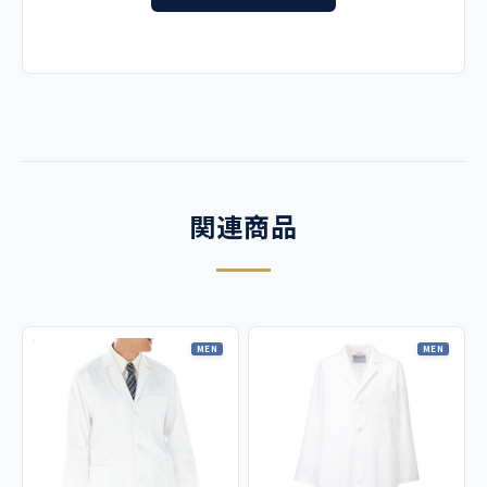
3L
105
130
50
60
サックス
【他カラーはこちら】
素材
ポケットに入るタブレットのサイズ
シーティーワイ ポリエステル85%、綿15％
13.5cm × 20cm
対応サイズ
機能
関連商品
本白衣には、上記のサイズ未満のタブレットの入るポケットがございます。
工業用洗濯可、制菌性、吸汗性、タブレット端末対応
上記サイズと、お手持ちのタブレット端末のサイズを参考にご検討いただけ
【タブレット対応サイズはこちら】
ますようお願い申し上げます。
仕様
MEN
MEN
左胸（ペン差し付）・両腰ポケット（右腰ポケット内にPHS
用ポケット付）
コーディネイト例