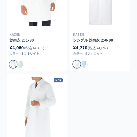
250-91 男性用 シングル診察衣
255-91 男性用 ダブル診察衣
KAZEN
KAZEN
男女ペア商品
診察衣 251-90
シングル 診察衣 250-90
¥4,060
¥4,270
261-9 女性用 診察衣
(税込 ¥4,466)
(税込 ¥4,697)
カラー:
オフホワイト
カラー:
オフホワイト
商品カテゴリ
ドクターコート／診察衣
MEN