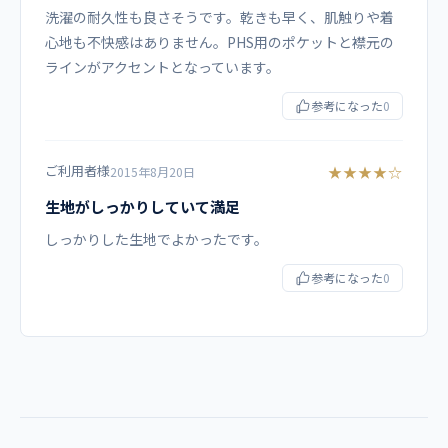
コーディネイト例
洗濯の耐久性も良さそうです。乾きも早く、肌触りや着
心地も不快感はありません。PHS用のポケットと襟元の
6003SC 男女兼用ストレートパンツ
ラインがアクセントとなっています。
6012SC レディスストレートパンツ
5018SC メンズストレートパンツ
参考になった
0
※各パンツの違いについては「
ご利用者様
★★★★☆
2015年8月20日
PANTONE スクラブパンツコレクション
」をご参照下さ
い。
生地がしっかりしていて満足
しっかりした生地でよかったです。
商品カテゴリ
参考になった
0
スクラブ