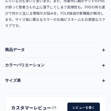
んでいる方も多いと思います。また、作業中に胸ポケットのPHS
が誤って患者さんの上に落下してしまう危険性も。PHSの持ち運
びで何かと生じる現場のお悩みを、FOLK独自の新機能が解決し
ます。サイズ毎に異なるカラーの右袖ピスネームもお洒落なスク
ラブです。
商品データ
カラーバリエーション
品番
現在:
ネイビー
全9色
サイズ表
7003SC
ダークネイビー
ワイン
チェリーピンク
サイズ
着丈
肩幅
胸囲
袖丈
品名
ターコイズ
ブラック
ネイビー
カスタマーレビュー
SS
63
39
96
18
2件
レビューを書く