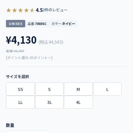
★★★★★
4.5
2件のレビュー
UNISEX
品番:
7003SC
カラー:
ネイビー
¥4,130
(税込
¥4,543
)
定価: ¥6,490
[ポイント還元 45ポイント～]
サイズを選択
SS
S
M
L
LL
3L
4L
数量