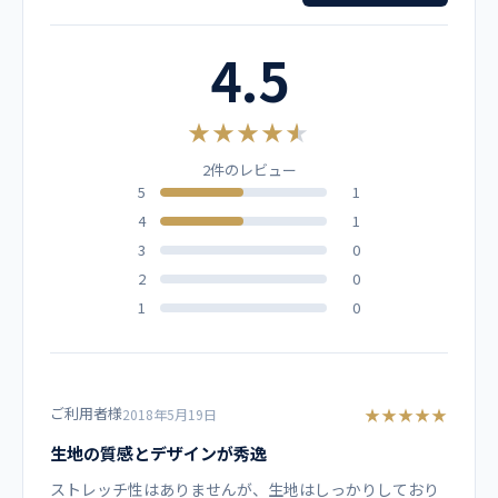
男女兼用 スクラブ白衣
ダークグレー
ピンク
サックス
S
65
42
104
19
4.5
メーカー
M
67
46
112
20
フォーク
★★★★★
L
70
49
120
21
2件のレビュー
カラー
5
1
LL
73
52
128
22
4
1
ネイビー
【他カラーはこちら】
3L
73
55
136
22
3
0
2
0
素材
4L
73
58
144
22
1
0
スクラブポプリン ポリエステル65%、綿35%
仕様
ご利用者様
★★★★★
2018年5月19日
落下防止テープ付ＰＨＳポケット、左胸・両腰ポケット
生地の質感とデザインが秀逸
ストレッチ性はありませんが、生地はしっかりしており