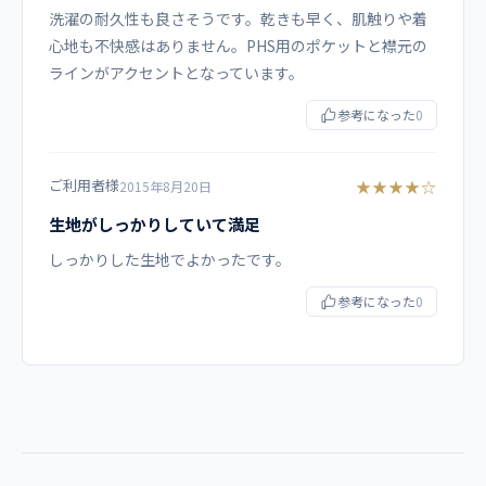
コーディネイト例
洗濯の耐久性も良さそうです。乾きも早く、肌触りや着
心地も不快感はありません。PHS用のポケットと襟元の
6003SC 男女兼用ストレートパンツ
ラインがアクセントとなっています。
6012SC レディスストレートパンツ
5018SC メンズストレートパンツ
参考になった
0
※各パンツの違いについては「
ご利用者様
★★★★☆
2015年8月20日
PANTONE スクラブパンツコレクション
」をご参照下さ
い。
生地がしっかりしていて満足
しっかりした生地でよかったです。
商品カテゴリ
参考になった
0
スクラブ