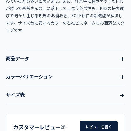
んでいる方も多いと思います。また、作業中に胸ポケットのPHS
が誤って患者さんの上に落下してしまう危険性も。PHSの持ち運
びで何かと生じる現場のお悩みを、FOLK独自の新機能が解決し
ます。サイズ毎に異なるカラーの右袖ピスネームもお洒落なスク
ラブです。
商品データ
カラーバリエーション
品番
現在:
ブラック
全9色
サイズ表
7003SC
ダークネイビー
ワイン
チェリーピンク
サイズ
着丈
肩幅
胸囲
袖丈
品名
ターコイズ
ブラック
ネイビー
カスタマーレビュー
SS
63
39
96
18
2件
レビューを書く