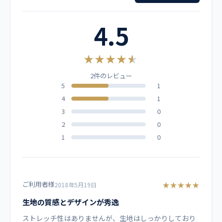
男女兼用 スクラブ白衣
ダークグレー
ピンク
サックス
S
65
42
104
19
4.5
メーカー
M
67
46
112
20
フォーク
★★★★★
L
70
49
120
21
2件のレビュー
カラー
5
1
LL
73
52
128
22
4
1
ブラック
【他カラーはこちら】
3L
73
55
136
22
3
0
2
0
素材
4L
73
58
144
22
1
0
スクラブポプリン ポリエステル65%、綿35%
仕様
ご利用者様
★★★★★
2018年5月19日
落下防止テープ付ＰＨＳポケット、左胸・両腰ポケット
生地の質感とデザインが秀逸
ストレッチ性はありませんが、生地はしっかりしており