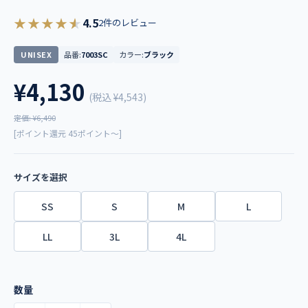
★★★★★
4.5
2件のレビュー
UNISEX
品番:
7003SC
カラー:
ブラック
¥4,130
(税込
¥4,543
)
定価: ¥6,490
[ポイント還元 45ポイント～]
サイズを選択
SS
S
M
L
LL
3L
4L
数量