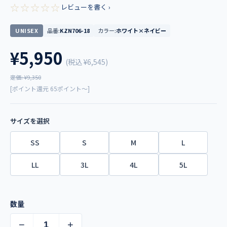
☆☆☆☆☆
レビューを書く ›
UNISEX
品番:
KZN706-18
カラー:
ホワイト×ネイビー
¥5,950
(税込
¥6,545
)
定価: ¥9,350
[ポイント還元 65ポイント～]
サイズを選択
SS
S
M
L
LL
3L
4L
5L
数量
−
+