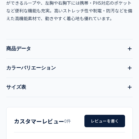
ができるループや、左胸や右胸下には携帯・PHS対応のポケット
など便利な機能も充実。高いストレッチ性や制電・防汚などを備
えた高機能素材で、動きやすく着心地も優れています。
商品データ
カラーバリエーション
品番
現在:
ホワイト×ネイビー
全9色
サイズ表
KZN706-18
カーキ×ネイビー
ネイビー×ターコイズ
メローパープル×ネイビ
サイズ
胸囲
着丈
肩幅
袖丈
ー
品名
カスタマーレビュー
SS
95
68
38
21
0件
レビューを書く
アンティークローズ×ネ
シャンビーブルー×ネイ
シャンパーニュ×ネイビ
男女兼用 スクラブ ジャケット
イビー
ビー
ー
S
100
68
40
22