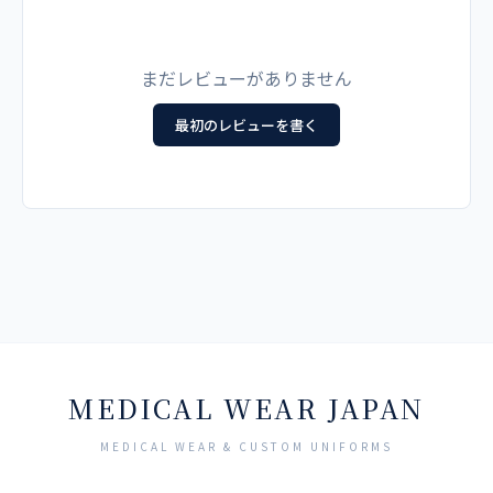
メーカー
ホワイト×ネイビー
ホワイト×ライトグレー
ホワイト×シャンビーブ
M
105
70
43
23
ルー
カゼン
まだレビューがありません
L
110
73
46
24
最初のレビューを書く
カラー
LL
115
75
48
25
ホワイト×ネイビー
【他カラーはこちら】
3L
120
75
50
25
素材
4L
126
75
52
25
コンフォートストレッチツイル ポリエステル100%
5L
132
75
54
25
特殊な加工技術により高いストレッチ性を実現。軽量感をプ
ラスした柔らかい風合いが特徴。
MEDICAL WEAR JAPAN
機能
制菌、透け防止、制電、ストレッチ、防汚、工業洗濯対応
MEDICAL WEAR & CUSTOM UNIFORMS