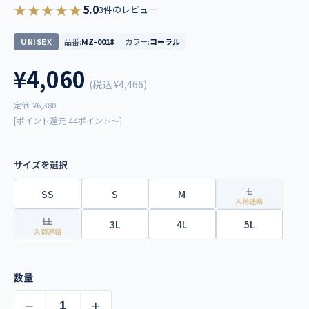
★★★★★
5.0
3件のレビュー
UNISEX
品番:
MZ-0018
カラー:
コーラル
¥4,060
(税込
¥4,466
)
定価: ¥6,380
[ポイント還元 44ポイント～]
サイズを選択
L
SS
S
M
入荷連絡
LL
3L
4L
5L
入荷連絡
数量
−
+