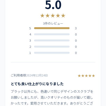
5.0
メーカー
ネイビー
パープル
ブルー
M
45
108
68
20
ミズノ
★★★★★
L
47
114
70
20.5
サックス
コーラル
ピンク
3件のレビュー
カラー
5
3
LL
49
120
72
21
ホワイト
ブラック
4
0
コーラル
【他カラーはこちら】
3L
51
126
74
21.5
3
0
2
0
素材
1
0
ソフトトロピカル ポリエステル100％
機能
ご利用者様
★★★★★
2024年12月24日
制菌、制電、透防止、工業洗濯対応
とても良い仕上がりになりました
ブラック以外にも、色違いで同じデザインのスクラブを
仕様
お願いしましたが、高いクオリティのものが届いて嬉し
かったです。愛用させていただきます。ありがとうござ
左胸ポケット（PHSポケット付）、両脇ポケット（右のみ中