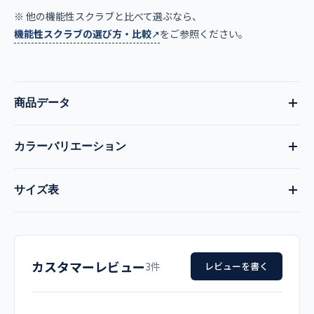
※ 他の機能性スクラブと比べて選ぶなら、
機能性スクラブの選び方・比較
をご参照ください。
商品データ
カラーバリエーション
品番
現在:
コーラル
全17色
サイズ表
MZ-0018
ロイヤルブルー
オレンジ
バーガンディ
サイズ
肩幅
胸囲
着丈
袖丈
品名
チャコールグレー
モスグリーン
ダークネイビー
カスタマーレビュー
SS
42
98
64
19.5
3件
レビューを書く
男女兼用スクラブ
ワイン
ライラック
エメラルドグリーン
S
43
102
65
19.5