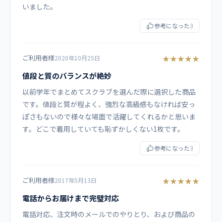
いました。
ポケット付）、両脇スリット（マチ付）
参考になった
3
コーディネート例
ご利用者様
★★★★★
2020年10月25日
MZ-0019 スクラブパンツ
MZ-0134 女性用スクラブインナー
値段と質のバランスが絶妙
MZ-0135 男性用スクラブインナー
以前学年でまとめてスクラブを選んだ際に選択した商品
です。値段と質が程よく、強烈な高級感もなければ安っ
商品カテゴリ
ぽさもないので様々な場面で活躍してくれるかと思いま
す。どこで着用していても恥ずかしくない1枚です。
スクラブ
参考になった
3
ご利用者様
★★★★★
2017年5月13日
電話からお届けまで完璧対応
電話対応、注文時のメールでのやりとり、および商品の