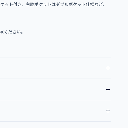
ポケット付き、右脇ポケットはダブルポケット仕様など、
照ください。
全17色
ン
ダークネイビー
ワイン
ライラック