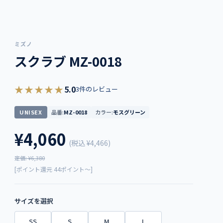
ミズノ
スクラブ MZ-0018
★★★★★
5.0
3件のレビュー
UNISEX
品番:
MZ-0018
カラー:
モスグリーン
¥4,060
(税込
¥4,466
)
定価: ¥6,380
[ポイント還元 44ポイント～]
サイズを選択
SS
S
M
L