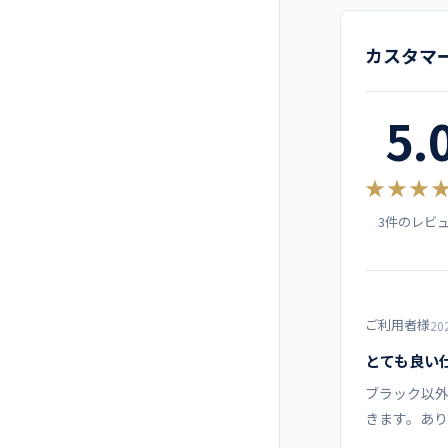
サイ
メーカー
エメラルドグリー
カスタマ
ン
SS
カラー
5.
S
ブラック
素材
M
★★★
機能
3件のレビ
L
仕様
LL
ご利用者様
3L
20
コーディネー
とても良い
4L
ブラック以
きます。あ
5L
商品カテゴリ