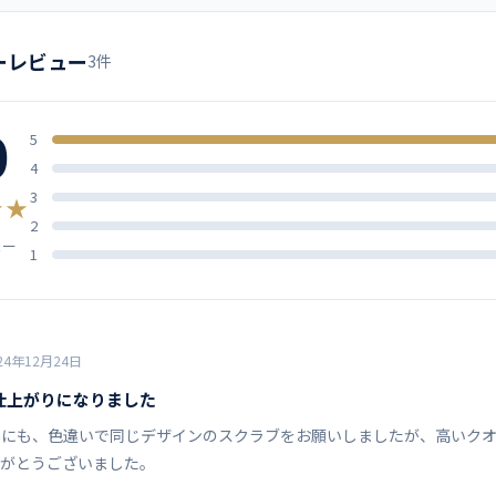
ズ
肩幅
胸囲
ミズノ
ネイビー
パープル
ブルー
サックス
ーレビュー
3件
42
98
モスグリーン
0
43
102
5
ソフトトロピカル ポリエステル
4
45
108
3
★★
制菌、制電、透防止、工業洗濯
2
ュー
47
114
1
左胸ポケット（PHSポケット付
（マチ付）
49
120
51
126
24年12月24日
ト例
MZ-0019 スクラブパンツ
MZ-0134 女性用スクラブインナ
仕上がりになりました
53.5
134
MZ-0135 男性用スクラブインナ
外にも、色違いで同じデザインのスクラブをお願いしましたが、高いクオ
りがとうございました。
56
142
スクラブ