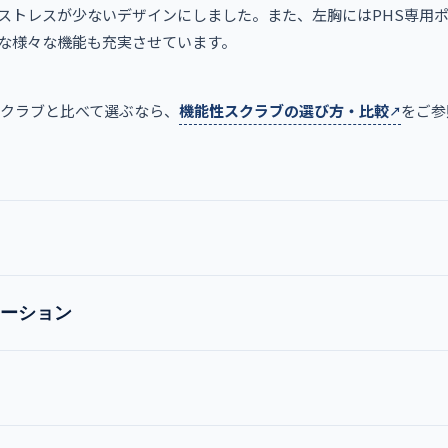
ストレスが少ないデザインにしました。また、左胸にはPHS専用
な様々な機能も充実させています。
スクラブと比べて選ぶなら、
機能性スクラブの選び方・比較
をご参
ーション
MZ-0018
男女兼用スクラブ
オレンジ
バーガンディ
チャコールグレー
モスグリー