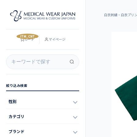
白衣刺繍・白衣プリ
__ITM_CNT__
カート
マイページ
絞り込み検索
性別
カテゴリ
ブランド