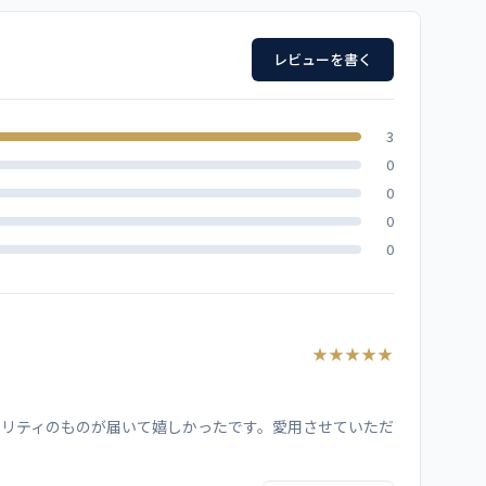
着丈
袖丈
コーラル
ピンク
ホワイト
レビューを書く
69
19.5
70
19.5
3
100％
0
73
20
0
対応
0
75
20.5
0
）、両脇ポケット（右のみ中ポケット付）、両脇スリット
77
21
77
21.5
★★★★★
ー
77
22
ー
リティのものが届いて嬉しかったです。愛用させていただ
77
22