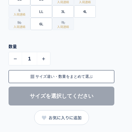
入荷連絡
入荷連絡
L
LL
3L
4L
入荷連絡
5L
7L
6L
入荷連絡
入荷連絡
数量
−
+
▦
サイズ違い・数量をまとめて選ぶ
サイズを選択してください
♥
お気に入りに追加