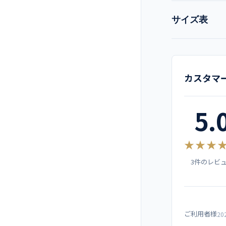
現在:
ブルー
サイズ表
品名
キャメル
サイ
メーカー
カスタマ
ブラック
SS
カラー
5.
S
素材
M
★★★
機能
3件のレビ
L
仕様
LL
コーディネー
ご利用者様
3L
20