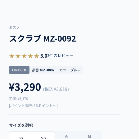
ミズノ
スクラブ MZ-0092
★★★★★
5.0
3件のレビュー
UNISEX
品番:
MZ-0092
カラー:
ブルー
¥3,290
(税込
¥3,619
)
定価: ¥5,170
[ポイント還元 36ポイント～]
サイズを選択
S
M
3S
SS