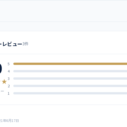
男女兼用スクラブ
ブルー
コーラルピンク
ブラックブルー
ターコイ
ズ
肩幅
胸囲
ミズノ
ーレビュー
3件
グレー
ネイビー
ブルーネイビー
ホワイト
42
98
ブルー
0
43
102
5
ストレッチトロピカル ポリエス
4
45
108
3
★★
ストレッチ、制電、消臭
2
ュー
47
114
1
Dynamotion Fit、左胸
49
120
ト例
MZ-0093 スクラブパンツ
51
126
21年6月17日
MZ-0134 女性用スクラブインナ