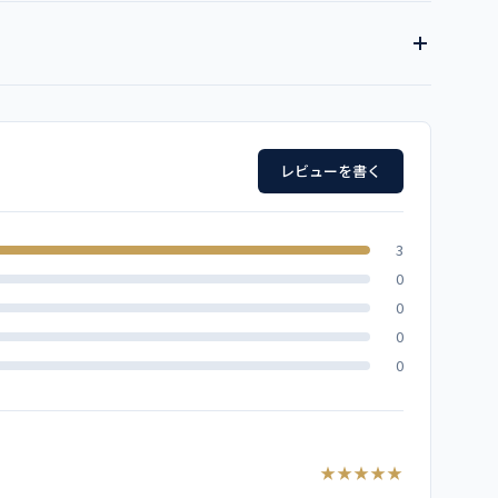
全13色
ズ
エメラルドグリー
ワイン
ライラック
ン
着丈
袖丈
レビューを書く
69
19.5
70
19.5
3
テル100％
0
73
20
0
0
75
20.5
0
ポケット、左胸PHSポケット付、両脇ポケット、両脇スリット
77
21
77
21.5
★★★★★
ー