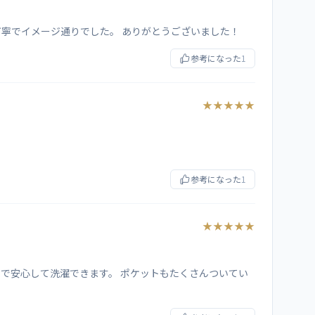
ー
77
22
丁寧でイメージ通りでした。 ありがとうございました！
77
22
参考になった
1
77
23
★★★★★
77
23
参考になった
1
★★★★★
で安心して洗濯できます。 ポケットもたくさんついてい