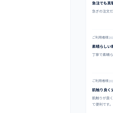
急注でも真
4L
急ぎの注文だ
商品カテゴリ
5L
6L
ご利用者様
20
素晴らしい
7L
丁寧で素晴ら
ご利用者様
20
肌触り良く
肌触りが良く
て便利です。