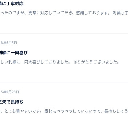
MZ-0135 男性用スクラブインナ
摯に丁寧対応
53.5
134
ったのですが、真摯に対応していてだき、感謝しております。 刺繍も
スクラブ
56
142
58.5
150
18年6月5日
刺繍に一同喜び
61
158
しい刺繍に一同大喜びしておりました。 ありがとうございました。
15年9月28日
丈夫で長持ち
、とても着やすいです。 素材もペラペラしていないので、長持ちしそう