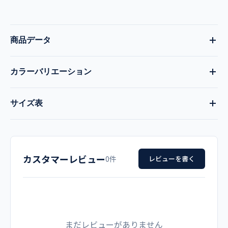
商品データ
カラーバリエーション
品番
現在:
サックス
全3色
サイズ表
REP210-1
ピンク
サックス
ホワイト
サイズ
着丈
胸囲
肩幅
袖丈
品名
カスタマーレビュー
S
80
97
38
55
0件
レビューを書く
女性用 診察衣（ハーフ丈）
M
85
101
39
56
メーカー
L
90
105
40
57
カゼン（旧アプロン）
まだレビューがありません