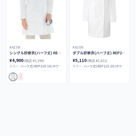
仕様
左胸・両腰ポケット
KAZEN
KAZEN
シングル診察衣(ハーフ丈) REP210-10
ダブル診察衣(ハーフ丈) REP215-10
¥4,900
¥5,110
(税込 ¥5,390)
(税込 ¥5,621)
コーディネイト例
カラー:
ハーフ丈) REP210-10 (ホワイト
カラー:
ハーフ丈) REP215-10 (ホワイト
REP215-1 女性用 診察衣ダブル（ハーフ丈）
男女ペア商品
REP200 男性用 シングル診察衣（ハーフ丈）
商品カテゴリ