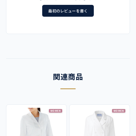
LL
95
110
42
57
最初のレビューを書く
カラー
3L
95
115
44
57
サックス
【他カラーはこちら】
素材
re-powerクレンゼポプリン ポリエステル70％、綿30％
優れた耐熱性・耐薬品性に、抗ウイルス加工"クレンゼ"をプ
ラスした次世代の織物です。口腔内の洗浄などに使われてい
関連商品
る成分をベースとした固定化抗菌成分「Etak/イータック」
を活用し、繊維表面に強力に固定化するクラボウ独自の抗ウ
イルス機能繊維加工技術です。素材本来の風合いの維持・洗
濯耐久性を実現しました。加工直後から継続的・安定的に機
能します。
WOMEN
WOMEN
機能
制菌、抗菌・防臭、抗ウイルス加工、吸汗性、ストレッチ性