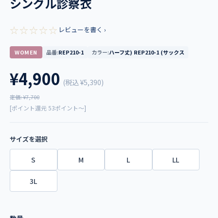
シングル診察衣
☆☆☆☆☆
レビューを書く ›
WOMEN
品番:
REP210-1
カラー:
ハーフ丈) REP210-1 (サックス
¥4,900
(税込
¥5,390
)
定価: ¥7,700
[ポイント還元 53ポイント～]
サイズを選択
S
M
L
LL
3L