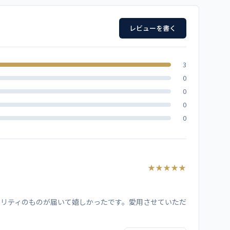
着丈
袖丈
コーラル
ピンク
ホワイト
レビューを書く
69
19.5
70
19.5
3
100％
0
73
20
0
対応
0
75
20.5
0
）、両脇ポケット（右のみ中ポケット付）、両脇スリット
77
21
77
21.5
★★★★★
ー
77
22
ー
リティのものが届いて嬉しかったです。愛用させていただ
77
22