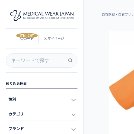
白衣刺繍・白衣プリ
__ITM_CNT__
カート
マイページ
絞り込み検索
性別
カテゴリ
ブランド