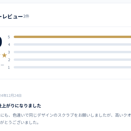
ズ
肩幅
胸囲
ミズノ
ネイビー
パープル
ブルー
サックス
ーレビュー
3件
42
98
オレンジ
0
43
102
5
ソフトトロピカル ポリエステル
4
45
108
3
★★
制菌、制電、透防止、工業洗濯
2
ュー
47
114
1
左胸ポケット（PHSポケット付
（マチ付）
49
120
51
126
24年12月24日
ト例
MZ-0019 スクラブパンツ
MZ-0134 女性用スクラブインナ
仕上がりになりました
53.5
134
MZ-0135 男性用スクラブインナ
外にも、色違いで同じデザインのスクラブをお願いしましたが、高いクオ
りがとうございました。
56
142
スクラブ