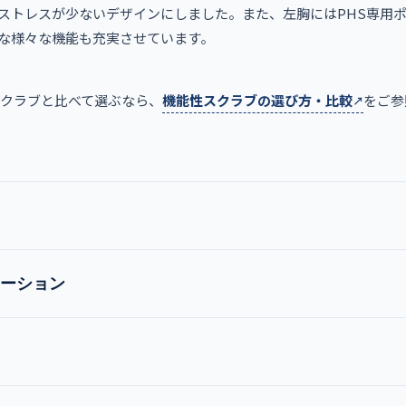
ストレスが少ないデザインにしました。また、左胸にはPHS専用
な様々な機能も充実させています。
スクラブと比べて選ぶなら、
機能性スクラブの選び方・比較
をご参
ーション
MZ-0018
男女兼用スクラブ
オレンジ
バーガンディ
チャコールグレー
モスグリー