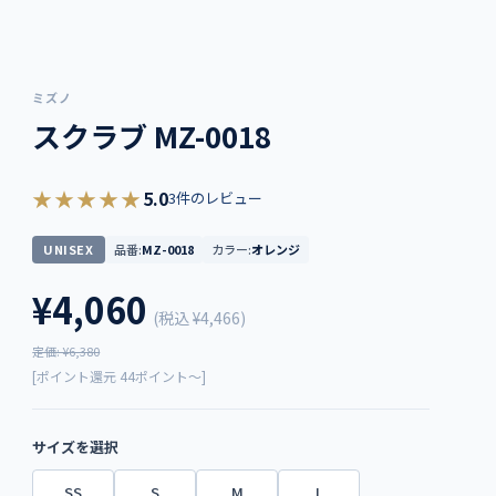
ミズノ
スクラブ MZ-0018
★★★★★
5.0
3件のレビュー
UNISEX
品番:
MZ-0018
カラー:
オレンジ
¥4,060
(税込
¥4,466
)
定価: ¥6,380
[ポイント還元 44ポイント～]
サイズを選択
SS
S
M
L