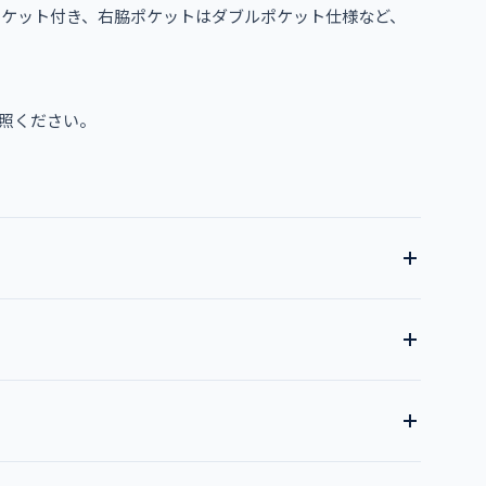
ポケット付き、右脇ポケットはダブルポケット仕様など、
照ください。
全17色
ン
ダークネイビー
ワイン
ライラック