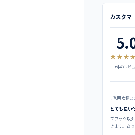
サイ
メーカー
エメラルドグリー
カスタマ
ン
SS
カラー
5.
S
ブラック
素材
M
★★★
機能
3件のレビ
L
仕様
LL
ご利用者様
3L
20
コーディネー
とても良い
4L
ブラック以
きます。あ
5L
商品カテゴリ